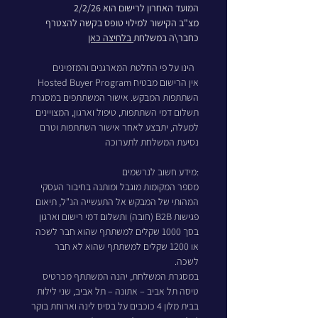
המועד האחרון לרישום הוא 2/2/26
מצ"ב הקישור למילוי טופס בקשה להצטרף 
כחבר\ה במשלחת
 בלחיצה כאן
 הינו על פי החלטת המארגנים והמזמינים  
 Hosted Buyer Programאין הרישום מבטיח 
השתתפות המבקש. אישור המשתתפים במסגרת
תשלום דמי השתתפות, טיפול וארגון, המצויינים 
למעלה, יתבצע לאחר אישור השתתפות וטרם 
נסיעת המשלחת לתערוכה
מידע חשוב לנרשמים:
מספר המקומות מוגבל ומותנה בחיבור העסקי 
המהותי של המבקש אל התעשייה הנ"ל, תיאום 
פגישות B2B (חובה) ותשלום דמי רישום וארגון 
בסך 1000 שקלים למשתתף שהוא חבר לשכה 
או 1200 שקלים למשתתף שהוא לא חבר 
לשכה.  
במסגרת המשלחת, יהנה המשתתף מכרטיס 
טיסה תל אביב – אתונה – תל אביב, שני לילות 
בבית מלון 4 כוכבים על בסיס לינה וארוחת בוקר 