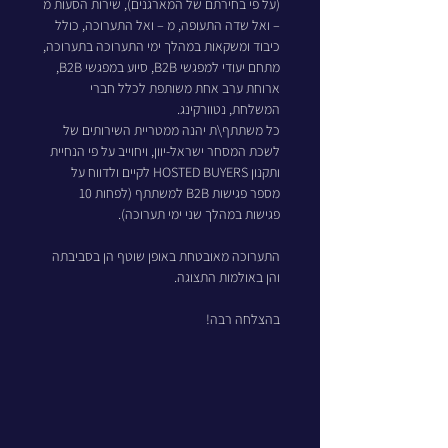
(על פי בחירתם של המארגנים), שירות הסעות מ 
– ואל שדה התעופה, מ – ואל התערוכה, כולל 
כיבוד ומשקאות במהלך ימי התערוכה בתערוכה, 
מתחם יעודי למפגשי B2B, סיוע במפגשי B2B, 
ארוחת ערב אחת משותפת לכלל חברי 
המשלחת, נטוורקינג. 
כל משתתף\ת יהנה ממטריית השירותים של 
לשכת המסחר ישראל-יוון, ויחוייב על פי הנחיית 
ותקנון HOSTED BUYERS לקיים ולדווח על 
מספר פגישות B2B למשתתף (לפחות 10 
פגישות במהלך שני ימי תערוכה).
התערוכה מאובטחת באופן שוטף הן בסביבתה 
והן באולמות התצוגה. 
בהצלחה רבה!