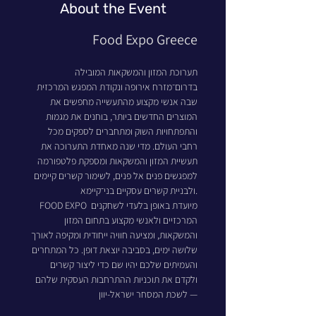
About the Event
Food Expo Greece
תערוכת המזון והמשקאות המובילה 
בדרום־מזרח אירופה ונקודת המפגש המרכזית 
שבה אנשי מקצוע מהתעשייה מחפשים את 
המוצרים החדשים ביותר, בוחנים את מגמות 
והתפתחויות השוק ומתחברים לספקים מכל 
רחבי העולם. מדי שנה מאחדת התערוכה את 
תעשיית המזון והמשקאות ומספקת פלטפורמה 
למפגשים פנים אל פנים, לשימור קשרים קיימים 
ולבניית קשרים עסקיים בני־קיימא.
FOOD EXPO מיועדת באופן בלעדי לשחקנים 
המרכזיים ולאנשי מקצוע בתחום המזון 
והמשקאות, ומציעה חוויה ייחודית ומקיפה לאורך 
שלושה ימים, בסביבה יוצאת דופן. כל המתחרים 
והעמיתים שלכם יהיו שם כדי ליצור קשרים 
ולקדם את תוכניות ההתרחבות העסקית שלהם 
— לשכת המסחר ישראל-יוון