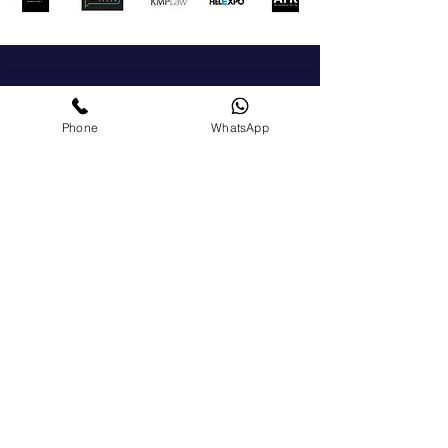
Get In Touch
Phone
WhatsApp
For a general enquiry, please click the button to
send us a message We'll get back to you as soon
as possible.
+972-51-5225303
chamber@israelgreece.com
Contact Us
Become a Member