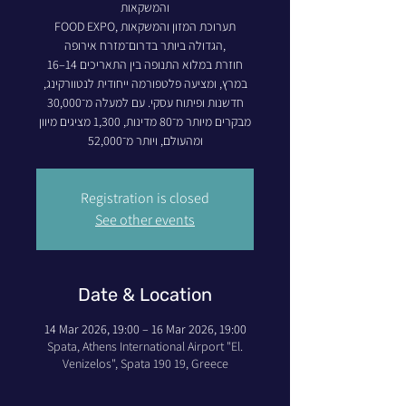
והמשקאות
FOOD EXPO, תערוכת המזון והמשקאות
הגדולה ביותר בדרום־מזרח אירופה,
חוזרת במלוא התנופה בין התאריכים 14–16
במרץ, ומציעה פלטפורמה ייחודית לנטוורקינג,
חדשנות ופיתוח עסקי. עם למעלה מ־30,000
מבקרים מיותר מ־80 מדינות, 1,300 מציגים מיוון
ומהעולם, ויותר מ־52,000
Registration is closed
See other events
Date & Location
14 Mar 2026, 19:00 – 16 Mar 2026, 19:00
Spata, Athens International Airport "El.
Venizelos", Spata 190 19, Greece