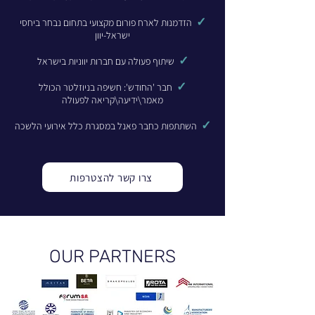
✓
הזדמנות לארח פורום מקצועי בתחום נבחר ביחסי
ישראל-יוון
✓
שיתוף פעולה עם חברות יווניות בישראל
✓
חבר 'החודש': חשיפה בניוזלטר הכולל
מאמר\ידיעה\קריאה לפעולה
✓
השתתפות כחבר פאנל במסגרת כלל אירועי הלשכה
צרו קשר להצטרפות
OUR PARTNERS