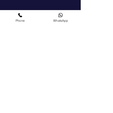
Apply Now
Phone
WhatsApp
Social Media
See what we are up to and visit us on our
social media.
Join our mailing list