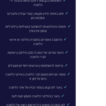
✓
השתתפות בקבוצות דיונים המאורגנים על ידי
הלשכה
✓
סיוע באיתור מידע מקצועי, קשרי עבודה וחיבורים
עסקיים ביוון
✓
חשיפה וההזדמנויות להשתתף בפעילויות בילטרליות
(עסקי ותרבותי)
✓
פרסום 3 מאמרים במסגרת ניוזלטר או אירועי
הלשכה
✓
תיאור מורחב של החברה (120 מילים) ברשימות
חברי הלשכה
✓
עדיפות להשתתפות באירועים ייחודיים ומוגבלים
✓
מספר אורחים מטעם חבר הלשכה באירועי הלשכה
בישראל ויוון: 4
✓
באנר לוגו קבוע בעמוד הבית של אתר הלשכה
✓
באנר בניוזלטר הלשכה המופץ מעת לעת
✓
לוגו החברה המופיע בכל פרסום רשמי של הלשכה