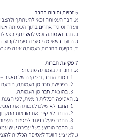
6
זכויות וחובות החבר
א. חבר העמותה זכאי להשתתף ולהצביע ב
וועדה ומוסד אחרים בתוך העמותה אשר 
ב. חבר העמותה זכאי להשתתף בפעולות
ג. הוועד רשאי מדי פעם בפעם לקבוע ד
ד. פקיעת החברות בעמותה אינה פוטרת
7
פקיעת חברות
א. החברות בעמותה פוקעת:
1. במות החבר, ובמקרה של תאגיד – פירוקו או מחיקתו.
2. בפרישת חבר מן העמותה, הודעת פרישה בכתב תינתן לוועד שלושים יום מראש.
3. בהוצאת חבר מן העמותה.
ב. האסיפה הכללית רשאית, לפי הצעת 
1. החבר לא שילם לעמותה את המגיע לה ממנו על פי כל דין.
2. החבר לא קיים את הוראות התקנון או החלטה של האסיפה הכללית.
3. החבר פועל בניגוד למטרות העמותה.
4. החבר הורשע בשל עבירה שיש עמה קלון.
ג. לא יציע הוועד לאסיפה הכללית להוצ