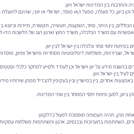
 והתרבות בין המדינות ישראל ויוון.
והן ביוון, כל פעולה, מפעל ו/או מוסד, ישראלי או יווני, שהינם לתועל
ם הכוללים, בין היתר, סחר, השקעות, תעשייה, תקשורת, תיירות וכיוצא ב
האפשרות עם משרד הכלכלה, משרד החוץ וארגון הגג של הלשכות הדו-לאו
 בפיתוח יחסי סחר וכלכלה בין ישראל לבין יוון.
ל, שגרירויות, משלחות דיפלומטיות מסחריות מישראל ומיוון, מוסדות מ
רים בהשגת מידע על יוון וישראל וכן לעודד ולסייע למחקר כלכלי וסטט
עיל בין ישראל ויוון.
אמצעות אחרים, בין במישרין ובין בעקיפין להבדיל ממתן שירותיו מידע ו
ן ביוון, למען טיפוח יחסי המסחר בין שתי המדינות.
אחת מהן, תהיה העמותה מוסמכת לפעול כדלקמן:
רים, השתתפות בתערוכות ובכנסים, ארגון והשתתפות משלחות עסקיות בין