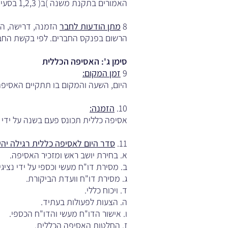
האמורים בתקנת משנה )ב( 1,2,3 בסעיף זה אלא לאחר שהתרה בחבר ונתן לו זמן סביר לתיקון המעוות.
8
מתן הודעות לחבר
הזמנה, דרישה, הת
הרשום בפנקס החברים. לפי בקשת החב
סימן ג': האסיפה הכללית
9
זמן המקום:
היום, השעה והמקום בו תתקיים האסיפה 
10.
הזמנה:
אסיפה כללית תכונס פעם בשנה על ידי ה
11.
סדר היום לאסיפה כללית רגילה יהי
א. בחירת יושב ראש ומזכיר האסיפה.
ב. מסירת דו"ח מעשי וכספי על ידי נציג
ג. מסירת דו"ח וועדת הביקורת.
ד. ויכוח כללי.
ה. הצעות לפעולות בעתיד.
ו. אישור הדו"ח מעשי והדו"ח הכספי.
ז. החלטות האסיפה הכללית.