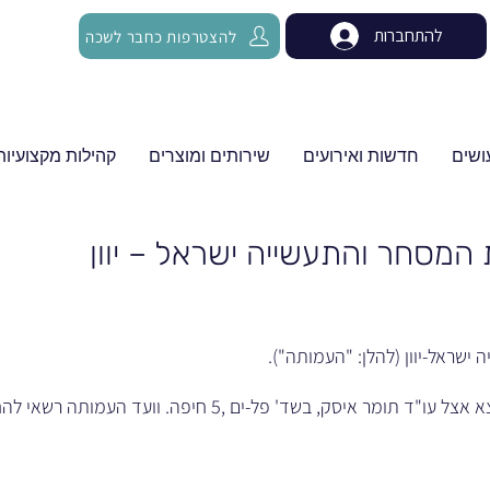
להתחברות
להצטרפות כחבר לשכה
ושים
חדשות ואירועים
שירותים ומוצרים
קהילות מקצועיות
המסחר והתעשייה ישראל – יוון
שראל-יוון (להלן: "העמותה").
משרד העמותה נמצא אצל עו"ד תומר איסק, בשד' פל-ים ,