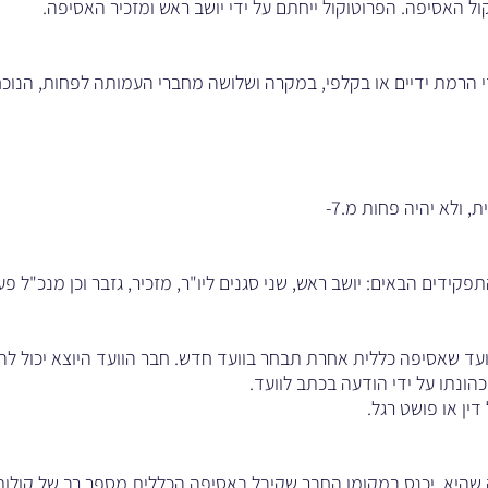
ל האסיפה. הפרוטוקול ייחתם על ידי יושב ראש ומזכיר האסיפה.
 הרמת ידיים או בקלפי, במקרה ושלושה מחברי העמותה לפחות, הנוכ
 ולא יהיה פחות מ.7-
קידים הבאים: יושב ראש, שני סגנים ליו"ר, מזכיר, גזבר וכן מנכ"ל פעי
ועד שאסיפה כללית אחרת תבחר בוועד חדש. חבר הוועד היוצא יכול לה
ונתו על ידי הודעה בכתב לוועד.
דין או פושט רגל.
שהיא, יכנס במקומו החבר שקיבל באסיפה הכללית מספר רב של קולות 