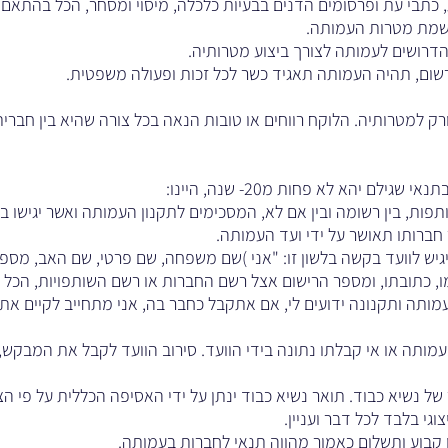
ות, כתבי עת ופרסומים הדנים בבעיות כלכלה, מיסוי ומסחר, הכל בהת
גשמת מטרות העמותה.
 הדרושים לעמותה לצורך ביצוע מטרותיה.
הרשום, תהיה העמותה תאגיד כשר לכל זכות ופעולה משפטית.
 למטרותיה. הלוקח רווחים או טובות הנאה בכל צורה שהיא בין חברית
שגילם יהא לא פחות מ20- שנה, היינו:
ותפות, בין רשומה ובין אם לא, המסכימים לתקנון העמותה ואשר יגיש
ברותו תאושר על ידי ועד העמותה.
ש לוועד בקשה בלשון זו: "אני )שם משפחה, שם פרטי, שם האב, מספר 
ו, כתובתו, ומספר הרישום אצל רשם החברות או רשם השותפויות, הכל 
מותה ותקנונה ידועים לי, אם אתקבל כחבר בה, אני מתחייב לקיים את
תה או אי קבלתו נתונה בידי הוועד. סירוב הוועד לקבל את המבקש, ר
 נשיא כבוד. תואר נשיא כבוד ינתן על ידי האסיפה הכללית על פי הצע
גי בלבד לכל דבר ועניין.
 קבוע ותשלום כאמור מהווה תנאי לחברות בעמותה.