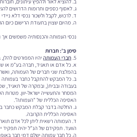
ב. להוציא לאור ולהפיץ עיתונים, חובר
ג. לאסוף כספים ותרומות הדרושים לה
ד. לרכוש, לקבל ולשכור נכסי דלא ניידי
ה. מהיום שצוין בתעודת הרישום כיום 
נכסי העמותה והכנסותיה משמשים אך ורק
סימן ב': חברות
5.
חברי העמותה
יהיו המפורטים להלן, בתנאי 
א. כל אדם או תאגיד, חברה בע"מ או ש
בהמלצת שני חברים של העמותה, ואשר ח
ב. כל המבקש להתקבל כחבר בעמותה יגי
בעבודה ובבית(, ובמקרה של תאגיד, שמ
המסחר והתעשייה ישראל-יוון. מטרות הע
האסיפה הכללית של "העמותה".
ג. החלטה בדבר קבלת המבקש כחבר בעמו
האסיפה הכללית הקרובה.
ד. העמותה רשאית ליתן לכל אדם תואר של
הוועד. תפקידם של הנ"ל יהיה תפקיד ייצו
ה. כל חבר עמותה ישלם דמי חבר באופן