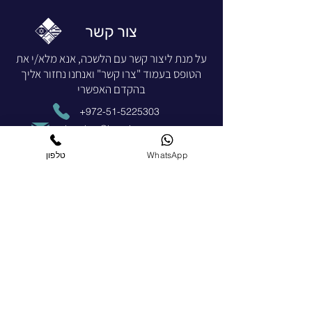
צור קשר
על מנת ליצור קשר עם הלשכה, אנא מלא/י את
הטופס בעמוד "צרו קשר" ואנחנו נחזור אליך
בהקדם האפשרי
+972-51-5225303
chamber@israelgreece.com
צרו קשר
WhatsApp
טלפון
הצטרפו כחברים
הרשמו עכשיו