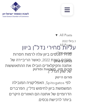
פוסט
All Posts
3 ביולי 2022
All Posts
עליות מחירי נדל"ן ביוון
פורום נדל"ן
מחיר הנכסים ביוון עלה לרמות חסרות 
תקדים בשנת 2022, כאשר הריביירה של 
פורום ביטחון
אתונה והקיקלאדים הובילו את ההתאוששות 
פורום מזון, משקאות ופודטק
של שוק הנדל"ן.
פורום הייטק
 לפי Spitogatos, האפליקציה המובילה 
המשמשת ביוון לחיפוש נדל”ן, הפרברים 
הדרומיים של אתונה הם האזורים היקרים 
ביותר לרכישת נכסים.