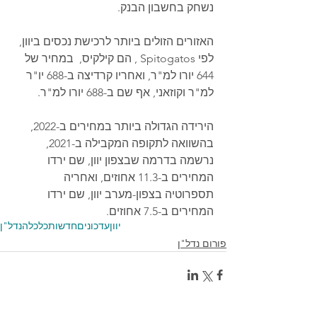
נשחק בחשבון הבנק.
האזורים הזולים ביותר לרכישת נכסים ביוון, 
לפי Spitogatos , הם קילקיס,  במחיר של 
644 יורו למ"ר, ואחריו קרדיצה ב-688 יו"ר 
למ"ר וקוזאני, אף שם ב-688 יורו למ"ר.
הירידה הגדולה ביותר במחירים ב-2022, 
בהשוואה לתקופה המקבילה ב-2021, 
נרשמה בדרמה שבצפון יוון, שם ירדו 
המחירים ב-11.3 אחוזים, ואחריה 
תספרוטיה בצפון-מערב יוון, שם ירדו 
המחירים ב-7.5 אחוזים.
יוון
עדכונים
חדשות
כלכלה
נדל"ן
פורום נדל"ן