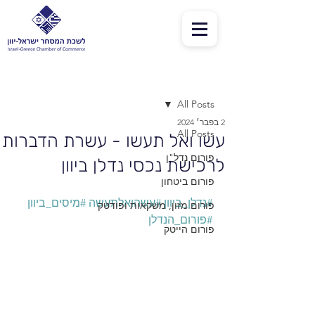
פוסט
All Posts
2 בפבר׳ 2024
All Posts
עשו ואל תעשו - עשרת הדברות
פורום נדל"ן
לרכישת נכסי נדלן ביוון
פורום ביטחון
#נדלן_ביוון
#עשהואלתעשה
#מיסים_ביוון
פורום מזון, משקאות ופודטק
#פורום_הנדלן
פורום הייטק