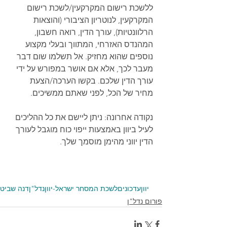
ללשכת רישום המקרקעין/לשכת רישום 
המקרקעין, לנוטריון הציבורי (והוצאות 
הרלוונטיות), עורך הדין, רואה חשבון, 
המהנדס האזרחי, המתווך ובעלי מקצוע 
נוספים שהוא מחזיק. אל תשלמו שום דבר 
מעבר לכך, אלא אם אושר במפורש על ידי 
עורך הדין שלכם. בקשו הערכה/הצעת 
מחיר של הכל, לפני שאתם ממשיכים.
נקודה אחרונה: ניתן ליישם את כל ההליכים 
לעיל ביוון באמצעות ייפוי כוח מוגבל לעורך 
הדין יווני מהימן מוסמך שלך. 
מקור
יוון
עדכונים
לשכת המסחר ישראל-יוון
נדל"ן
דנה שביט
פורום נדל"ן