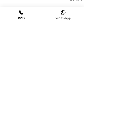
WhatsApp
טלפון
תגובות
כתיבת תגובה...
נותני חסות ללשכת המסחר
ישראל-יוון