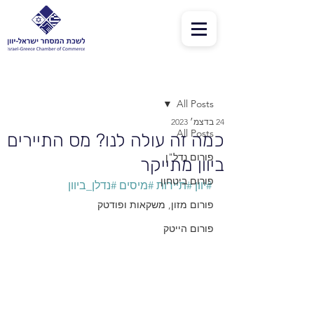
פוסט
All Posts
24 בדצמ׳ 2023
All Posts
כמה זה עולה לנו? מס התיירים
פורום נדל"ן
ביוון מתייקר
פורום ביטחון
#יוון
#תיירות
#מיסים
#נדלן_ביוון
פורום מזון, משקאות ופודטק
פורום הייטק