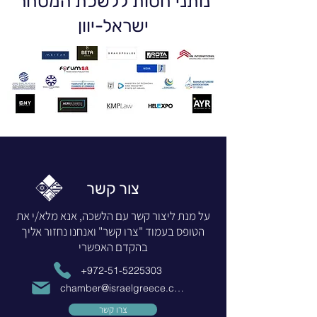
נותני חסות ללשכת המסחר
ישראל-יוון
צור קשר
על מנת ליצור קשר עם הלשכה, אנא מלא/י את
הטופס בעמוד "צרו קשר" ואנחנו נחזור אליך
בהקדם האפשרי
+972-51-5225303
chamber@israelgreece.com
צרו קשר