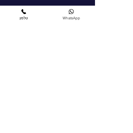
WhatsApp
טלפון
הצטרפו כחברים
הרשמו עכשיו
מדיות חברתיות
ראו מה אנחנו מתכננים ובקרו ברשתות
החברתיות שלנו