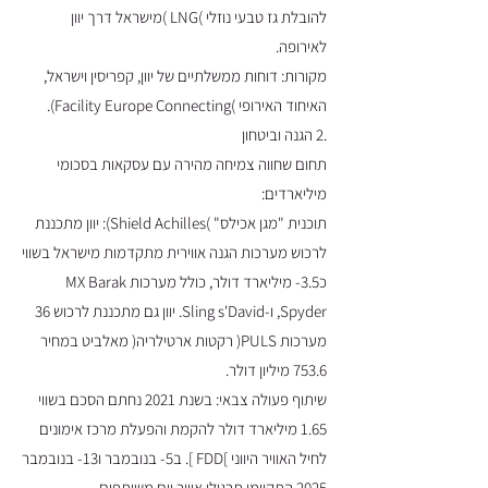
להובלת גז טבעי נוזלי )LNG )מישראל דרך יוון
לאירופה.
מקורות: דוחות ממשלתיים של יוון, קפריסין וישראל,
האיחוד האירופי )Facility Europe Connecting).
.2 הגנה וביטחון
תחום שחווה צמיחה מהירה עם עסקאות בסכומי
מיליארדים:
תוכנית "מגן אכילס" )Shield Achilles): יוון מתכננת
לרכוש מערכות הגנה אווירית מתקדמות מישראל בשווי
כ3.5- מיליארד דולר, כולל מערכות MX Barak
,Spyder ו-Sling s'David. יוון גם מתכננת לרכוש 36
מערכות PULS( רקטות ארטילריה( מאלביט במחיר
753.6 מיליון דולר.
שיתוף פעולה צבאי: בשנת 2021 נחתם הסכם בשווי
1.65 מיליארד דולר להקמת והפעלת מרכז אימונים
לחיל האוויר היווני ]FDD ]. ב5- בנובמבר ו13- בנובמבר
2025 התקיימו תרגילי אוויר וים משותפים.