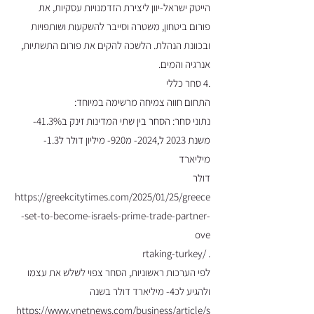
הייטק ישראל-יוון ליצירת הזדמנויות עסקיות, את
פורום ביטחון, משטרה וסייבר להשקעות ושותפויות
ובכוונת הנהלת. הלשכה להקים את פורום התשתיות,
אנרגיה והמים.
.4 סחר כללי
התחום חווה צמיחה מרשימה במיוחד:
נתוני סחר: הסחר בין שתי המדינות זינק ב41.3%-
משנת 2023 ל,2024- מ920- מיליון דולר ל1.3-
מיליארד
דולר
https://greekcitytimes.com/2025/01/25/greece
-set-to-become-israels-prime-trade-partner-
ove
. /rtaking-turkey
לפי הערכות ראשוניות, הסחר צפוי לשלש את עצמו
ולהגיע לכ4- מיליארד דולר בשנה
https://www.ynetnews.com/business/article/s