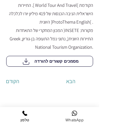
הקודמת ]World Tour And Travel ]. התיירות
הישראלית הניבה הכנסות של 419 מיליון יורו לכלכלה
. ]ProtoThema English[ היוונית
מקורות: INSETE( המכון המחקרי של התאחדות
התיירות היוונית(, נתוני נמל התעופה בן-גוריון, Greek
.National Tourism Organization
מסמכים קשורים להורדה
הבא
הקודם
נותני חסות ללשכת המסחר
WhatsApp
טלפון
ישראל-יוון