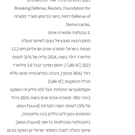
Breaking Defense, Reuters, Foundation for
Defense of דוחות ,היווני הביטחון משרד :מקורות
.Democracies
.3 טכנולוגיה וסטארט-אפים
תחום המציג פוטנציאל עצום לשיתוף פעולה:
מגמות בישראל: סטארט-אפים ישראליים גייסו 12.2
מיליארד דולר בשנת ,2024 עלייה של 31% לעומת
2023 ]Cafe VC ]. תחום הסייבר קיבל 3.8 מיליארד
דולר )36% מהסך(, והבינה המלאכותית מהווה 47%
מכלל ההשקעות ]Cafe VC]
אקוסיסטם יווני מתפתח: מעל 555 מיליון יורו הושקעו
ביותר מ90- סטארט-אפים יוונים בשנת ,2024 גידול
של 15% לעומת השנה הקודמת ]ation.Found
התחומים המובילים כוללים בינה מלאכותית,
ביוטכנולוגיה וטכנולוגיות בריאות ]ation.Found].
שיתוף פעולה: לשכת המסחר ישראל-יוון השיקה פורום