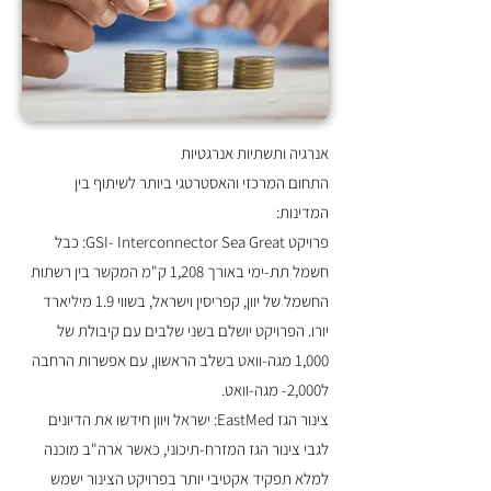
אנרגיה ותשתיות אנרגטיות
התחום המרכזי והאסטרטגי ביותר לשיתוף בין
המדינות:
פרויקט GSI- Interconnector Sea Great: כבל
חשמל תת-ימי באורך 1,208 ק"מ המקשר בין רשתות
החשמל של יוון, קפריסין וישראל, בשווי 1.9 מיליארד
יורו. הפרויקט יושלם בשני שלבים עם קיבולת של
1,000 מגה-וואט בשלב הראשון, עם אפשרות הרחבה
ל2,000- מגה-וואט.
צינור הגז EastMed: ישראל ויוון חידשו את הדיונים
לגבי צינור הגז המזרח-תיכוני, כאשר ארה"ב מוכנה
למלא תפקיד אקטיבי יותר בפרויקט הצינור ישמש