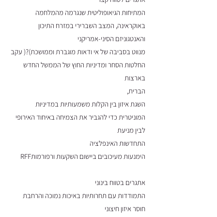
המתיחות הגיאופוליטית שנגרמה מהמלחמה
באוקראינה, המצב השברירי במזרח התיכון
והאנטגוניזם הסיני-אמריקני
מנווט בסביבה של אי ודאות מוגברת וממושכת)?( עקב
החלטות הסחר ומדיניות החוץ של הממשל החדש
בארצות
הברית,
השגת איזון בין הקלות משמעותיות במדיניות
המוניטרית כדי להגביר את הצמיחה באיחוד האירופי
לבין מניעת
התחדשות האינפלציה
הימנעות מעיכובים ביישום השקעות ורפורמותRFF
אתגרים בטווח בינוני
התמודדות עם תחרותיות באיכות נמוכה והרחבת
חוסר איזון חיצוני