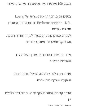
כמעט 100 מיליארד אירו זמינים ליוון מיוזמות האיחוד
בנקים יווניים: הפחתה משמעותית של (Loans
Performance Non - NPL רווחיות איתנה, אתגרים
חדשים עומדים
לפניהם כמו כן כוונת הממשלה לעודד תחרות והקמת
גוש בנקאי חמישי ע"י מיזוג שני בנקים .
מדד החדשנות השתפר אך עדיין חלש; היעדר
אשכולות חדשנות
מורכבות רגולטורית מהווה מכשול גם בסביבות
השקעה אטרקטיביות אחרת
הדרך קדימה: אתגרים עיקריים העומדים בפני כלכלת
יוון
אתגרים לטווח קצר