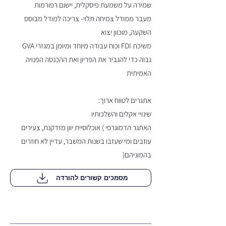
שמירה על משמעת פיסקלית, יישום רפורמות
מעבר ממודל צמיחה תלוי- צריכה למודל מבוסס
השקעה, מוכוון יצוא
משיכת FDI וכוח עבודה מיוחד ומיומן במגזרי GVA
גבוה כדי להגביר את הפריון ואת ההכנסה הפנויה
האמיתית
אתגרים לטווח ארוך:
שינויי אקלים והשלכותיו
האתגר הדמוגרפי ) אוכלוסיית יוון מזדקנת, צעירים
עוזבים ומי שעזבו בשנות המשבר, עדיין לא חוזרים
בהמוניהם(
מסמכים קשורים להורדה