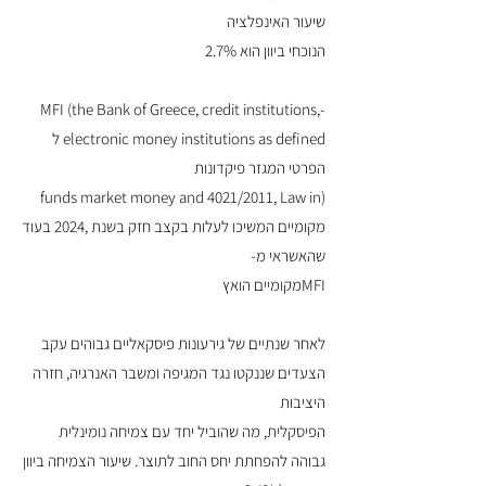
שיעור האינפלציה
הנוכחי ביוון הוא 2.7%
-MFI (the Bank of Greece, credit institutions,
electronic money institutions as defined ל
הפרטי המגזר פיקדונות
(funds market money and 4021/2011, Law in
מקומיים המשיכו לעלות בקצב חזק בשנת ,2024 בעוד
שהאשראי מ-
MFIמקומיים הואץ
לאחר שנתיים של גירעונות פיסקאליים גבוהים עקב
הצעדים שננקטו נגד המגיפה ומשבר האנרגיה, חזרה
היציבות
הפיסקלית, מה שהוביל יחד עם צמיחה נומינלית
גבוהה להפחתת יחס החוב לתוצר. שיעור הצמיחה ביוון