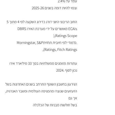
עמד על 2.4%
וצפוי להיות דומה בשנים 2025-26
החוב הריבוני היווני דורג כדירוג השקעה לפי 4 מתוך 5
ECAIs מאושרים על ידי מערכת האירו DBRS
,Ratings Scope(
.ס'מודי לפי חיובית תחזיתMorningstar, S&P
Ratings, Fitch Ratings),
עתודות מזומנים ממשלתיות בסך 33 מיליארד אירו
נכון לסוף .2024
הגירעון בחשבון השוטף התרחב בשנים האחרונות בשל
הזעזועים שנוצרו מהמגיפה העולמית ומשבר האנרגיה,
אך גם
בשל חולשות מבניות של הכלכלה