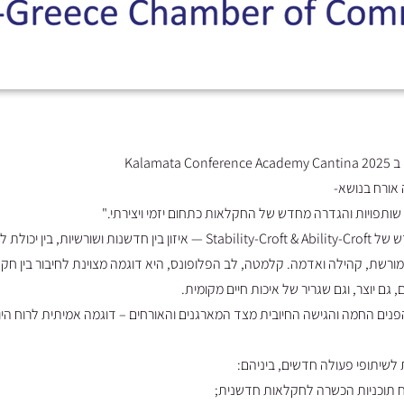
Kalam
ותפויות והגדרה מחדש של החקלאות כתחום יזמי ויצירתי."
בהרצאה הצגתי את המודל החדש של Stability-Croft & Ability-Croft — איזון בין חד
רשת, קהילה ואדמה. קלמטה, לב הפלופונס, היא דוגמה מצוינת לחיבור בין חקל
 גם יוצר, וגם שגריר של איכות חיים מקומית.
ים החמה והגישה החיובית מצד המארגנים והאורחים – דוגמה אמיתית לרוח היוו
שיתופי פעולה חדשים, ביניהם:
ח תוכניות הכשרה לחקלאות חדשנית;