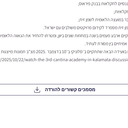
נסיים לחקלאות בבנק פיראוס;
קלאיות;
בר במועצה הלאומית לשמן זית;
מן זית מספרד לקידום פרויקטים משולבים עם ישראל.
ט Academy Cantina מתקיים ארבע פעמים בשנה במחוזות שונים ביוון, ומטרתו להחזיר את הגאווה ה
 אמיתיים בין מסורת לעתיד.
לוניקי ב־10 בדצמבר .2025 מצ"ב תמונות מייצגות וקישור לצפיה.
r/2025/10/22/watch-the-3rd-cantina-academy-in-kalamata-discuss
מסמכים קשורים להורדה