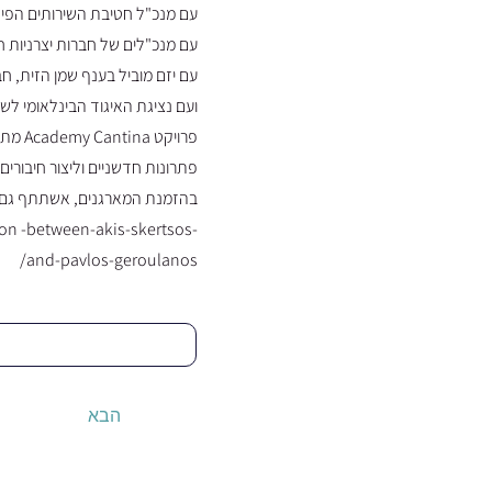
עם מנכ"ל חטיבת השירותים הפינ
עם מנכ"לים של חברות יצרניות ח
עם יזם מוביל בענף שמן הזית, ח
ועם נציגת האיגוד הבינלאומי לש
פרויק
פתרונות חדשניים וליצור חיבורים
בהזמנת המארגנים, אשתתף גם בוועידה הבאה שתתקיים ב־ס
ion
-between-akis-skertsos-
and-pavlos-geroulanos/
הבא