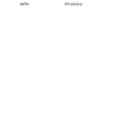
WhatsApp
טלפון
מדיות חברתיות
ראו מה אנחנו מתכננים ובקרו ברשתות
החברתיות שלנו
פנו אלינו