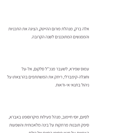
אלה ברק, מנהלת פורום ההייטק, הציגה את התכניות
והמפגשים המתוכננים לשנה הקרובה.
עמוס שפירא, לשעבר מנכ"ל סלקום, אל-על
וחוגלה-קימברלי, ריתק את המשתתפים בהרצאתו על
ניהול בתנאי אי-ודאות.
לסיום, יוסי חיימוב, מנהל פעילות מיקרוסופט באברא,
סיפק תובנות מרתקות על בינה מלאכותית והשפעות
הצפויות על מגוון תחומי החיים של כולם.