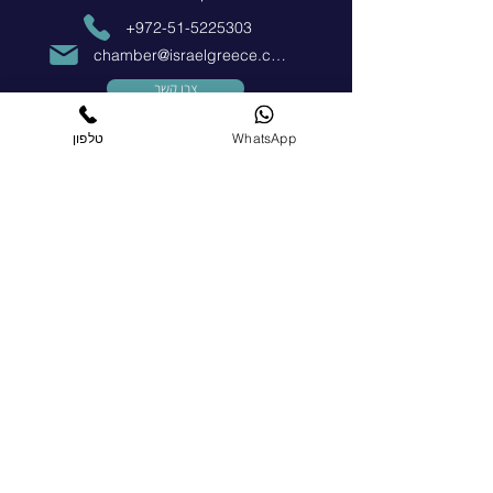
+972-51-5225303
chamber@israelgreece.com
צרו קשר
WhatsApp
טלפון
הצטרפו כחברים
הרשמו עכשיו
מדיות חברתיות