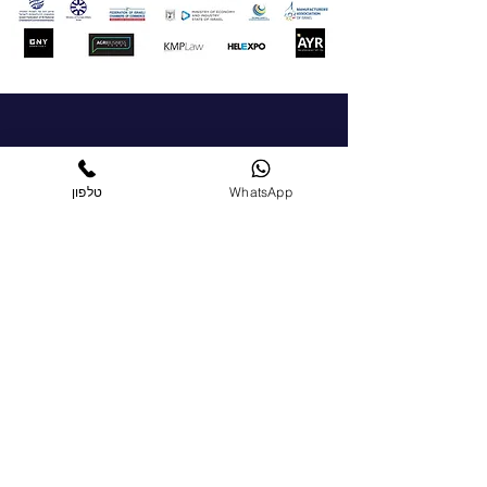
צור קשר
WhatsApp
טלפון
על מנת ליצור קשר עם הלשכה, אנא מלא/י את
הטופס בעמוד "צרו קשר" ואנחנו נחזור אליך
בהקדם האפשרי
+972-51-5225303
chamber@israelgreece.com
צרו קשר
הצטרפו כחברים