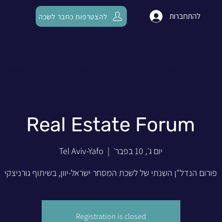
להתחברות
להצטרפות כחבר לשכה
ושים
חדשות ואירועים
שירותים ומוצרים
קהילות מקצועיות
Real Estate Forum
יום ג׳, 10 בפבר׳
  |  
Tel Aviv-Yafo
פורום הנדל"ן השנתי של לשכת המסחר ישראל-יוון, בשיתוף גורניצקי
Registration is closed