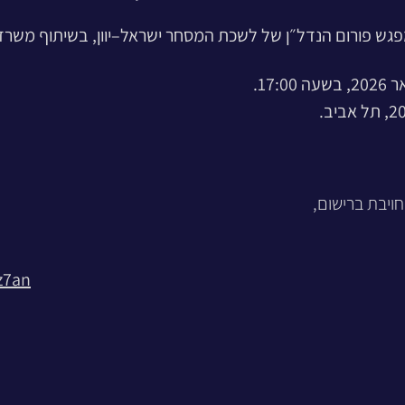
 פורום הנדל״ן של לשכת המסחר ישראל–יוון, בשיתוף משרד עו"ד 
יבת ברישום,
z7an