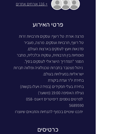
+ 116 אורחים אחרים
פרטי האירוע
מרצה אורח: טל רשף: עסקים ותרבויות זרות
טל רשף, תרבויות ועסקים. מרצה, מעביר 
סדנאות ויועץ לעסקים בארצות העולם. 
מומחיות בין תרבותית, עסקית וכלכלית, מחבר 
הספר "המדריך הישראלי לעסקים בסין".
 ניהול מצטבר בחברות טכנולוגיה ומלווה חברות 
ישראליות בפעילויות בעולם.
בחירת יו"ר ועדת ביקורת
בחירת בעלי תפקידים (במידה ויעלו בקשות)
נעילת האסיפה 19:00 (משוער)
 לפרטים נוספים: דימיטריס זיאגס 058-
5689590
 יתכנו שינויים בכפוף להנחיות והתנאים שיווצרו
כרטיסים