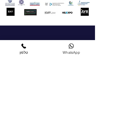
צור קשר
WhatsApp
טלפון
על מנת ליצור קשר עם הלשכה, אנא מלא/י את
הטופס בעמוד "צרו קשר" ואנחנו נחזור אליך
בהקדם האפשרי
+972-51-5225303
chamber@israelgreece.com
צרו קשר
הצטרפו כחברים