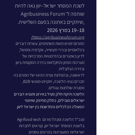
לשכת המסחר ישראל–יוון גאה להיות 
שותפה ל־Agribusiness Forum 
,שיתקיים באתונה בפעם השלישית.
2026
18–19 במרץ
https://agribusinessforum.org/
הפורום יפגיש מאות משתתפים, עשרות דוברים 
בינלאומיים ובכירי תעשייה, אקדמיה וממשל, 
לדיון באתגרים ובהזדמנויות המרכזיות של 
מערכות המזון והחקלאות בזירה המקומית ביוון 
ובזירה הגלובלית.
לראשונה, ובהמלצת ועדת ההיגוי של הפורם בה 
חברים נציגי הלשכה, יתקיימו מפגשי B2B, 
מסגרת שולחנות עגולים. 
הלשכה תיקח חלק פעיל באירוע ותוציא דוברים 
ישראלים מובילים, כחלק מחיזוק שיתופי 
הפעולה הכלכליים והחדשנות בין ישראל ליוון.
מנכ"ל הלשכה ומנהל פורום  Agrifood-tech 
בלשכת המסחר ישראל יוון, קוראים לחברות 
ישראליות המעוניינות בפרטים נוספים 