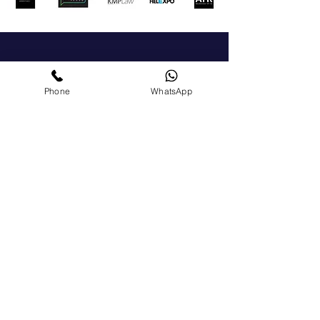
Get In Touch
Phone
WhatsApp
For a general enquiry, please click the button to
send us a message We'll get back to you as soon
as possible.
+972-51-5225303
chamber@israelgreece.com
Contact Us
Become a Member