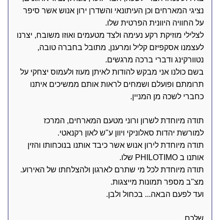
נציגי המארחים וכן העיתונאי והשדרן ירון אנוש אשר סיפר 
על החוויה היוונית הפרטית שלו.
לצלילי מוזיקת רקע נעימה ולצד מטעמים ואוזו משובח, יצרנו 
לעצמנו אסקפיזם קליל ומרענן, מתובל בחברה טובה, 
נטוורקינג ודברי ברכה מרגשים. 
בשם כולנו אני מבקש להודות לאיתן מעוז ולעמוס יצחקי על 
תרומתם ופועלם ושמחים לראות אותם ממשיכים איתנו 
כחברי לשכה מן המניין. 
תודה מיוחדת לשרון ורוני מטעם המארחים, המרכז 
למורשת יהדות סאלוניקי ויוון ע"ש לאון רקנאטי. 
תודה מיוחדת לירון אנוש אשר כיבד אותנו בנוכחותו והזין 
אותנו ב PHILOTIMO שלו. 
תודה מיוחדת לכל מי שתרם לארגון ולהצלחתו של האירוע. 
מצ"ב מספר תמונות מייצגות. 
ועד לפעם הבאה... בכחול ולבן.
שלכם, 