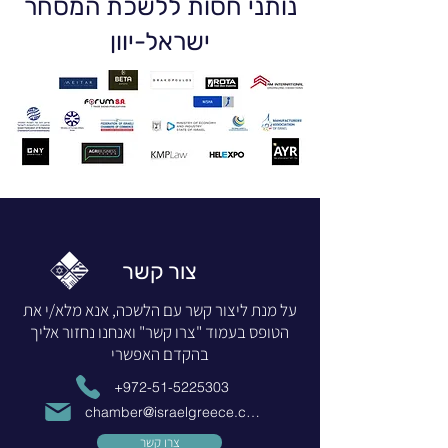
נותני חסות ללשכת המסחר
ישראל-יוון
צור קשר
על מנת ליצור קשר עם הלשכה, אנא מלא/י את
הטופס בעמוד "צרו קשר" ואנחנו נחזור אליך
בהקדם האפשרי
+972-51-5225303
chamber@israelgreece.com
צרו קשר