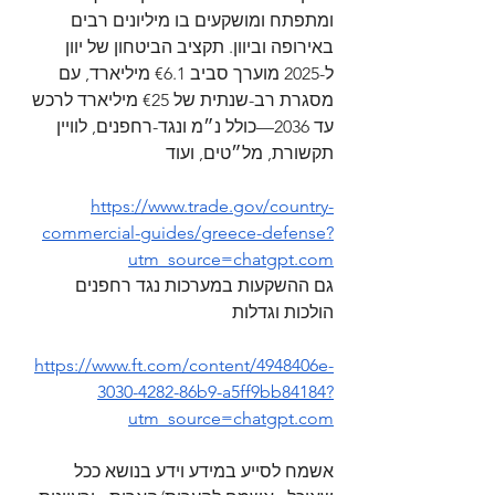
ומתפתח ומושקעים בו מיליונים רבים 
באירופה וביוון. תקציב הביטחון של יוון 
ל-2025 מוערך סביב €6.1 מיליארד, עם 
מסגרת רב-שנתית של €25 מיליארד לרכש 
עד 2036—כולל נ״מ ונגד-רחפנים, לוויין 
תקשורת, מל״טים, ועוד 
https://www.trade.gov/country-
commercial-guides/greece-defense?
utm_source=chatgpt.com
גם ההשקעות במערכות נגד רחפנים 
הולכות וגדלות
https://www.ft.com/content/4948406e-
3030-4282-86b9-a5ff9bb84184?
utm_source=chatgpt.com
אשמח לסייע במידע וידע בנושא ככל 